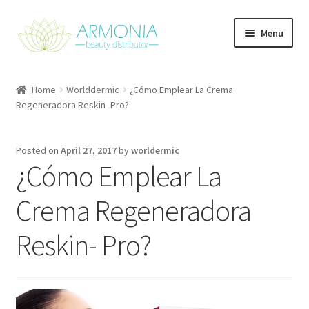
Skip
Skip
Menu
to
to
navigation
content
Home
Home
Worlddermic
¿Cómo Emplear La Crema
Regeneradora Reskin- Pro?
Cart
Checkout
Posted on
April 27, 2017
by
worldermic
¿Cómo Emplear La
Contact Us
Crema Regeneradora
My Account
Reskin- Pro?
Our Products
Refund and Returns Policy