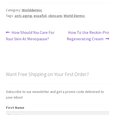
Category:
Worlddermic
Tags:
anti-aging
,
español
,
skincare
,
World Dermic
Post
Previous
Next
How Should You Care For
How To Use Reskin-Pro
post:
post:
Your Skin At Menopause?
Regenerating Cream
navigation
Want Free Shipping on Your First Order?
Subscribe to our newsletter and get a promo code delivered to
your inbox!
First Name