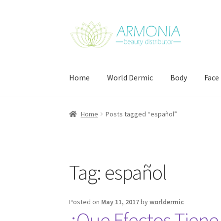
Skip
Skip
to
to
navigation
content
Home
World Dermic
Body
Face
Home
Cart
Checkout
Contact Us
My Account
Home
Posts tagged “español”
Tag:
español
Posted on
May 11, 2017
by
worldermic
¿Que Efectos Tiene 