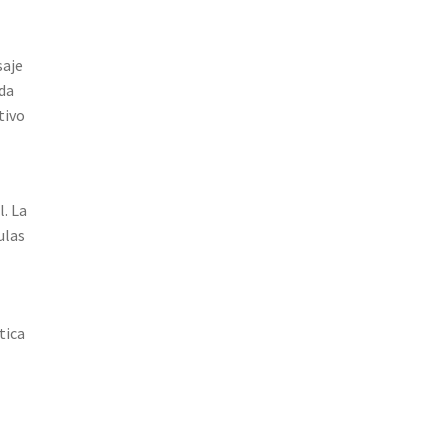
saje
nda
tivo
l. La
ulas
n
tica