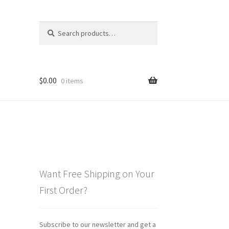
Search
Search
for:
$
0.00
0 items
Want Free Shipping on Your
First Order?
Subscribe to our newsletter and get a