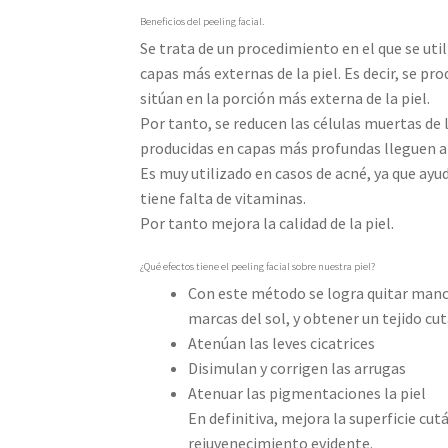
Beneficios del peeling facial.
Se trata de un procedimiento en el que se uti
capas más externas de la piel. Es decir, se pr
sitúan en la porción más externa de la piel.
Por tanto, se reducen las células muertas de 
producidas en capas más profundas lleguen a 
Es muy utilizado en casos de acné, ya que ayud
tiene falta de vitaminas.
Por tanto mejora la calidad de la piel.
¿Qué efectos tiene el peeling facial sobre nuestra piel?
Con este método se logra quitar mancha
marcas del sol, y obtener un tejido c
Atenúan las leves cicatrices
Disimulan y corrigen las arrugas
Atenuar las pigmentaciones la piel
En definitiva, mejora la superficie 
rejuvenecimiento evidente.