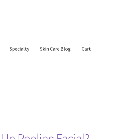
Specialty
Skin Care Blog
Cart
Our Products
Refund and Returns Policy
Skin Care Blog
Un Peeling Facial?